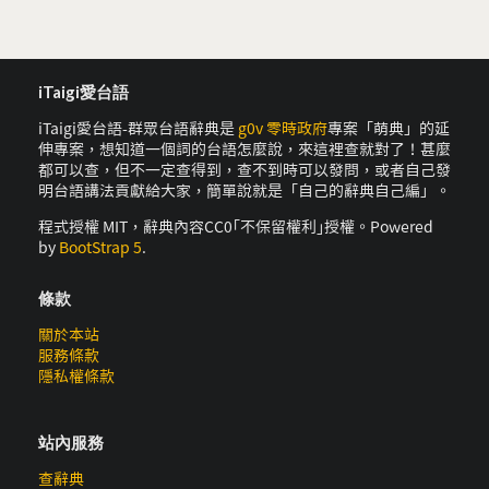
iTaigi愛台語
iTaigi愛台語-群眾台語辭典是
g0v 零時政府
專案「萌典」的延
伸專案，想知道一個詞的台語怎麼說，來這裡查就對了！甚麼
都可以查，但不一定查得到，查不到時可以發問，或者自己發
明台語講法貢獻給大家，簡單說就是「自己的辭典自己編」。
程式授權 MIT，辭典內容CC0｢不保留權利｣授權。Powered
by
BootStrap 5
.
條款
關於本站
服務條款
隱私權條款
站內服務
查辭典