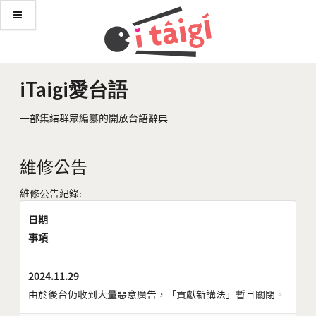
iTaigi愛台語
一部集結群眾編纂的開放台語辭典
維修公告
維修公告紀錄:
日期
事項
2024.11.29
由於後台仍收到大量惡意廣告，「貢獻新講法」暫且關閉。