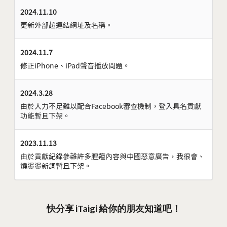
2024.11.10
更新外部超連結網址及名稱。
2024.11.7
修正iPhone、iPad聲音播放問題。
2024.3.28
由於人力不足難以配合Facebook審查機制，登入具名貢獻
功能暫且下架。
2023.11.13
由於貢獻紀錄參雜許多腥羶內容與中國惡意廣告，我很會、
燒燙燙新詞暫且下架。
快分享 iTaigi 給你的朋友知道吧！