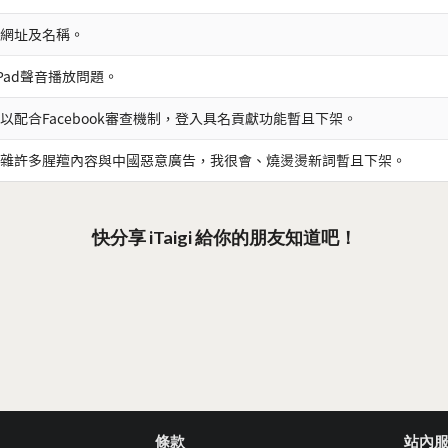
網址及名稱。
iPad聲音播放問題。
以配合Facebook審查機制，登入具名貢獻功能暫且下架。
雜許多腥羶內容與中國惡意廣告，我很會、燒燙燙新詞暫且下架。
快分享 iTaigi 給你的朋友知道吧！
條款
站內