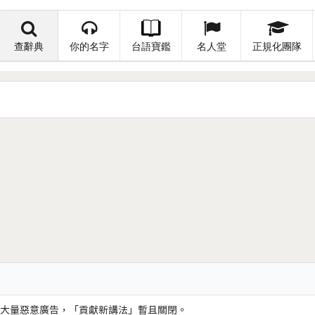
查辭典
你的名字
台語寶鑑
名人堂
正規化團隊
大量惡意廣告，「貢獻新講法」暫且關閉。