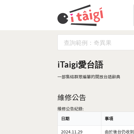
iTaigi愛台語
一部集結群眾編纂的開放台語辭典
維修公告
維修公告紀錄:
日期
事項
2024.11.29
由於後台仍收到