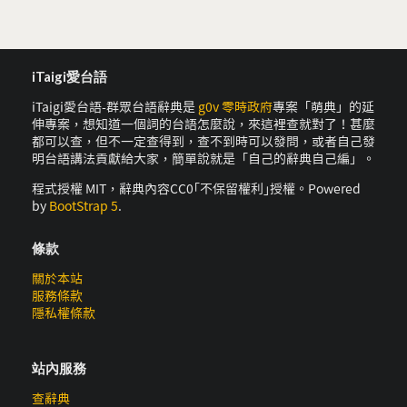
iTaigi愛台語
iTaigi愛台語-群眾台語辭典是
g0v 零時政府
專案「萌典」的延
伸專案，想知道一個詞的台語怎麼說，來這裡查就對了！甚麼
都可以查，但不一定查得到，查不到時可以發問，或者自己發
明台語講法貢獻給大家，簡單說就是「自己的辭典自己編」。
程式授權 MIT，辭典內容CC0｢不保留權利｣授權。Powered
by
BootStrap 5
.
條款
關於本站
服務條款
隱私權條款
站內服務
查辭典