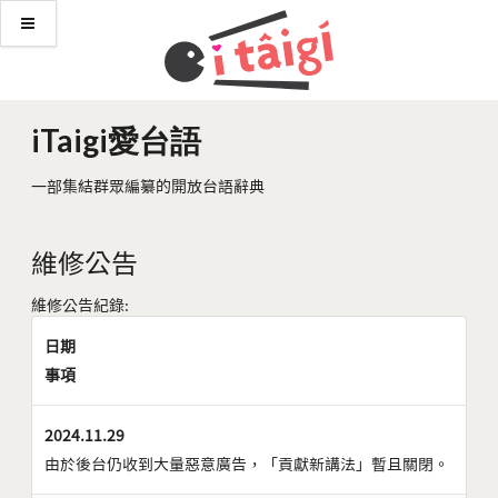
iTaigi愛台語
一部集結群眾編纂的開放台語辭典
維修公告
維修公告紀錄:
日期
事項
2024.11.29
由於後台仍收到大量惡意廣告，「貢獻新講法」暫且關閉。