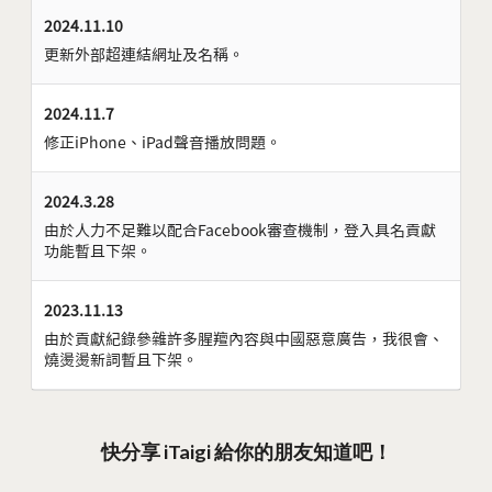
2024.11.10
更新外部超連結網址及名稱。
2024.11.7
修正iPhone、iPad聲音播放問題。
2024.3.28
由於人力不足難以配合Facebook審查機制，登入具名貢獻
功能暫且下架。
2023.11.13
由於貢獻紀錄參雜許多腥羶內容與中國惡意廣告，我很會、
燒燙燙新詞暫且下架。
快分享 iTaigi 給你的朋友知道吧！