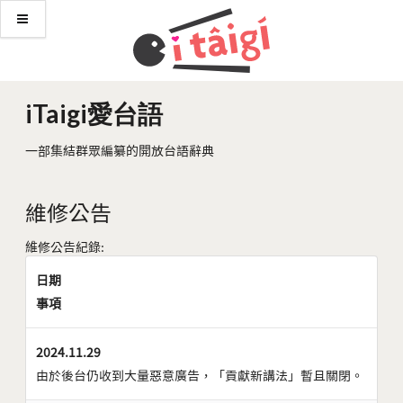
iTaigi愛台語
一部集結群眾編纂的開放台語辭典
維修公告
維修公告紀錄:
日期
事項
2024.11.29
由於後台仍收到大量惡意廣告，「貢獻新講法」暫且關閉。