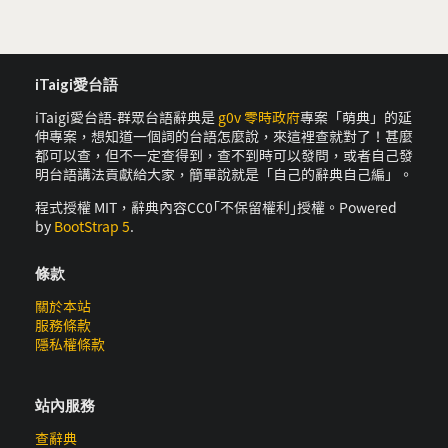
iTaigi愛台語
iTaigi愛台語-群眾台語辭典是
g0v 零時政府
專案「萌典」的延
伸專案，想知道一個詞的台語怎麼說，來這裡查就對了！甚麼
都可以查，但不一定查得到，查不到時可以發問，或者自己發
明台語講法貢獻給大家，簡單說就是「自己的辭典自己編」。
程式授權 MIT，辭典內容CC0｢不保留權利｣授權。Powered
by
BootStrap 5
.
條款
關於本站
服務條款
隱私權條款
站內服務
查辭典