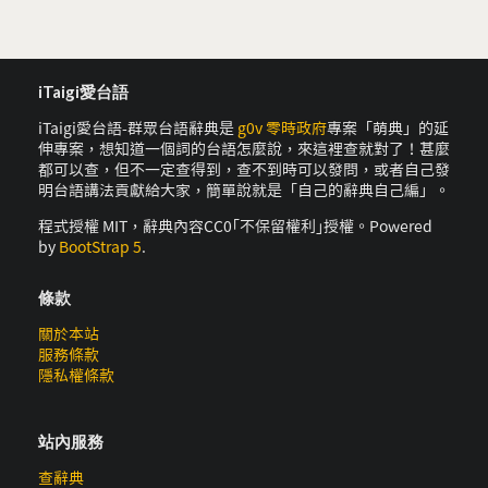
iTaigi愛台語
iTaigi愛台語-群眾台語辭典是
g0v 零時政府
專案「萌典」的延
伸專案，想知道一個詞的台語怎麼說，來這裡查就對了！甚麼
都可以查，但不一定查得到，查不到時可以發問，或者自己發
明台語講法貢獻給大家，簡單說就是「自己的辭典自己編」。
程式授權 MIT，辭典內容CC0｢不保留權利｣授權。Powered
by
BootStrap 5
.
條款
關於本站
服務條款
隱私權條款
站內服務
查辭典