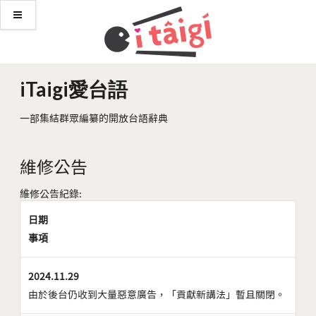
iTaigi愛台語
一部集結群眾編纂的開放台語辭典
維修公告
維修公告紀錄:
日期
事項
2024.11.29
由於後台仍收到大量惡意廣告，「貢獻新講法」暫且關閉。