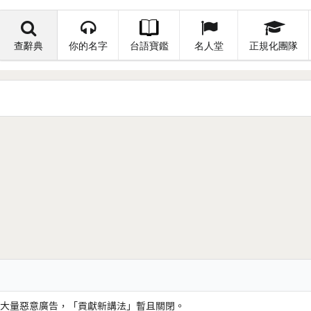
查辭典
你的名字
台語寶鑑
名人堂
正規化團隊
大量惡意廣告，「貢獻新講法」暫且關閉。