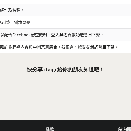
網址及名稱。
iPad聲音播放問題。
以配合Facebook審查機制，登入具名貢獻功能暫且下架。
雜許多腥羶內容與中國惡意廣告，我很會、燒燙燙新詞暫且下架。
快分享 iTaigi 給你的朋友知道吧！
條款
站內