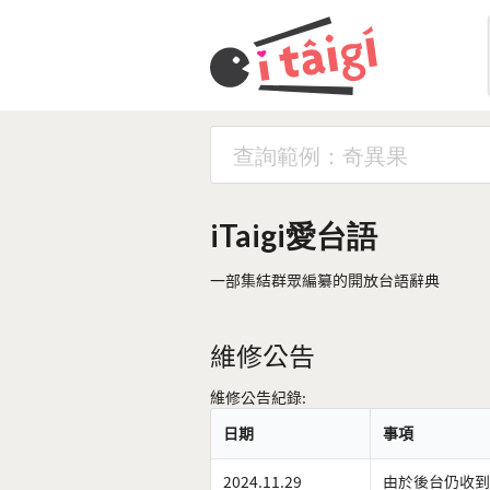
iTaigi愛台語
一部集結群眾編纂的開放台語辭典
維修公告
維修公告紀錄:
日期
事項
2024.11.29
由於後台仍收到