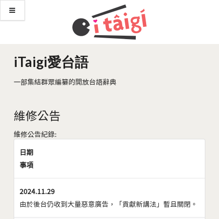
iTaigi愛台語
一部集結群眾編纂的開放台語辭典
維修公告
維修公告紀錄:
日期
事項
2024.11.29
由於後台仍收到大量惡意廣告，「貢獻新講法」暫且關閉。