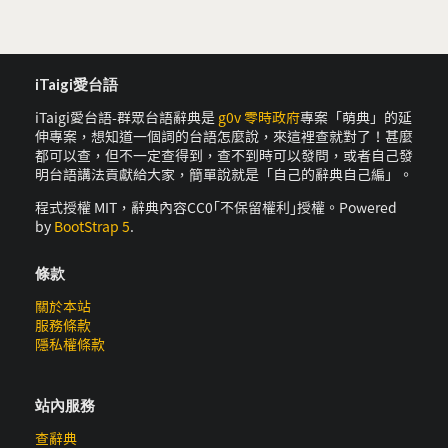
iTaigi愛台語
iTaigi愛台語-群眾台語辭典是
g0v 零時政府
專案「萌典」的延
伸專案，想知道一個詞的台語怎麼說，來這裡查就對了！甚麼
都可以查，但不一定查得到，查不到時可以發問，或者自己發
明台語講法貢獻給大家，簡單說就是「自己的辭典自己編」。
程式授權 MIT，辭典內容CC0｢不保留權利｣授權。Powered
by
BootStrap 5
.
條款
關於本站
服務條款
隱私權條款
站內服務
查辭典