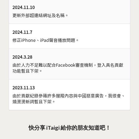
2024.11.10
更新外部超連結網址及名稱。
2024.11.7
修正iPhone、iPad聲音播放問題。
2024.3.28
由於人力不足難以配合Facebook審查機制，登入具名貢獻
功能暫且下架。
2023.11.13
由於貢獻紀錄參雜許多腥羶內容與中國惡意廣告，我很會、
燒燙燙新詞暫且下架。
快分享 iTaigi 給你的朋友知道吧！