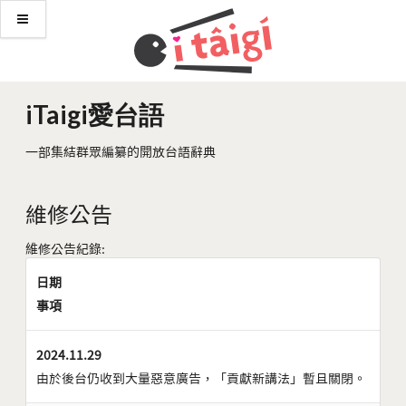
iTaigi愛台語
一部集結群眾編纂的開放台語辭典
維修公告
維修公告紀錄:
日期
事項
2024.11.29
由於後台仍收到大量惡意廣告，「貢獻新講法」暫且關閉。