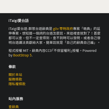
iTaigi愛台語
iTaigi愛台語-群眾台語辭典是
g0v 零時政府
專案「萌典」的延
伸專案，想知道一個詞的台語怎麼說，來這裡查就對了！甚麼
都可以查，但不一定查得到，查不到時可以發問，或者自己發
明台語講法貢獻給大家，簡單說就是「自己的辭典自己編」。
程式授權 MIT，辭典內容CC0｢不保留權利｣授權。Powered
by
BootStrap 5
.
條款
關於本站
服務條款
隱私權條款
站內服務
查辭典