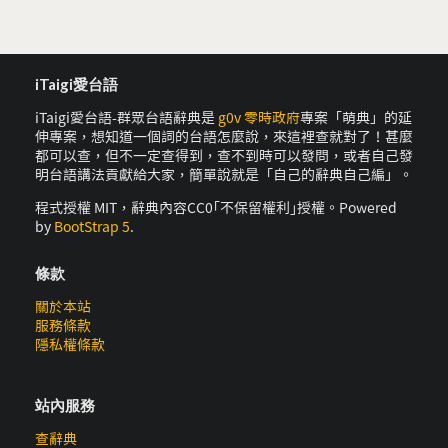
iTaigi愛台語
iTaigi愛台語-群眾台語辭典是
g0v 零時政府
專案「萌典」的延
伸專案，想知道一個詞的台語怎麼說，來這裡查就對了！甚麼
都可以查，但不一定查得到，查不到時可以發問，或者自己發
明台語講法貢獻給大家，簡單說就是「自己的辭典自己編」。
程式授權 MIT，辭典內容CC0｢不保留權利｣授權。Powered
by
BootStrap 5
.
條款
關於本站
服務條款
隱私權條款
站內服務
查辭典