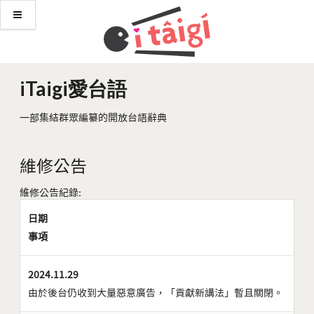
iTaigi愛台語
一部集結群眾編纂的開放台語辭典
維修公告
維修公告紀錄:
日期
事項
2024.11.29
由於後台仍收到大量惡意廣告，「貢獻新講法」暫且關閉。