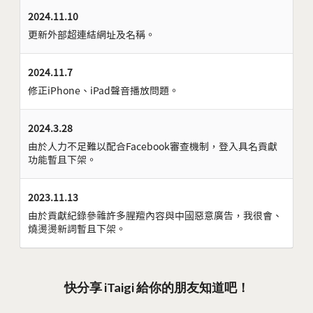
2024.11.10
更新外部超連結網址及名稱。
2024.11.7
修正iPhone、iPad聲音播放問題。
2024.3.28
由於人力不足難以配合Facebook審查機制，登入具名貢獻
功能暫且下架。
2023.11.13
由於貢獻紀錄參雜許多腥羶內容與中國惡意廣告，我很會、
燒燙燙新詞暫且下架。
快分享 iTaigi 給你的朋友知道吧！