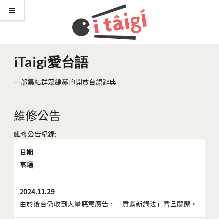
iTaigi愛台語
一部集結群眾編纂的開放台語辭典
維修公告
維修公告紀錄:
日期
事項
2024.11.29
由於後台仍收到大量惡意廣告，「貢獻新講法」暫且關閉。