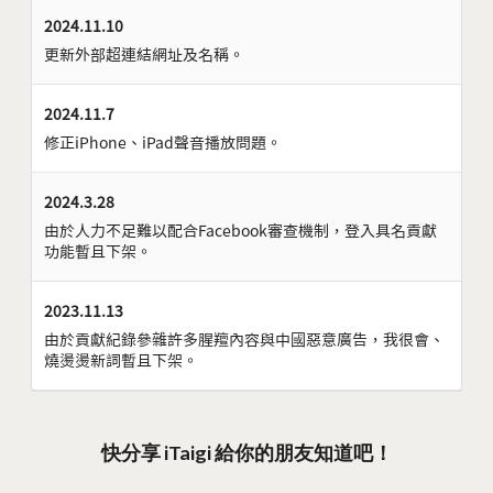
2024.11.10
更新外部超連結網址及名稱。
2024.11.7
修正iPhone、iPad聲音播放問題。
2024.3.28
由於人力不足難以配合Facebook審查機制，登入具名貢獻
功能暫且下架。
2023.11.13
由於貢獻紀錄參雜許多腥羶內容與中國惡意廣告，我很會、
燒燙燙新詞暫且下架。
快分享 iTaigi 給你的朋友知道吧！