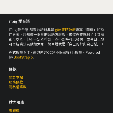
iTaigi愛台語
iTaigi愛台語-群眾台語辭典是
g0v 零時政府
專案「萌典」的延
伸專案，想知道一個詞的台語怎麼說，來這裡查就對了！甚麼
都可以查，但不一定查得到，查不到時可以發問，或者自己發
明台語講法貢獻給大家，簡單說就是「自己的辭典自己編」。
程式授權 MIT，辭典內容CC0｢不保留權利｣授權。Powered
by
BootStrap 5
.
條款
關於本站
服務條款
隱私權條款
站內服務
查辭典