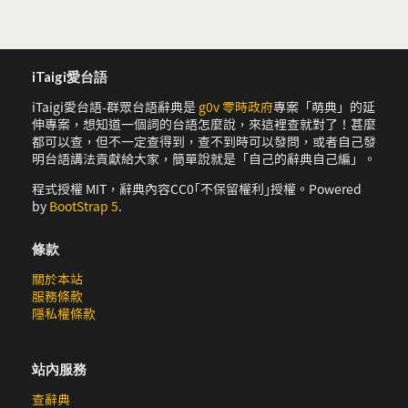
iTaigi愛台語
iTaigi愛台語-群眾台語辭典是
g0v 零時政府
專案「萌典」的延
伸專案，想知道一個詞的台語怎麼說，來這裡查就對了！甚麼
都可以查，但不一定查得到，查不到時可以發問，或者自己發
明台語講法貢獻給大家，簡單說就是「自己的辭典自己編」。
程式授權 MIT，辭典內容CC0｢不保留權利｣授權。Powered
by
BootStrap 5
.
條款
關於本站
服務條款
隱私權條款
站內服務
查辭典