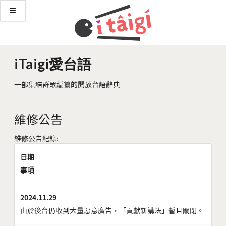
iTaigi愛台語
一部集結群眾編纂的開放台語辭典
維修公告
維修公告紀錄:
日期
事項
2024.11.29
由於後台仍收到大量惡意廣告，「貢獻新講法」暫且關閉。