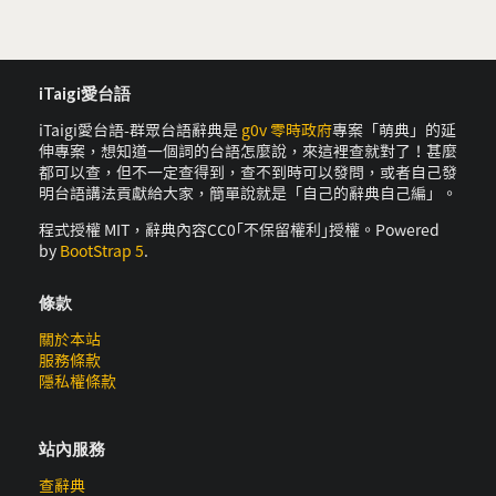
iTaigi愛台語
iTaigi愛台語-群眾台語辭典是
g0v 零時政府
專案「萌典」的延
伸專案，想知道一個詞的台語怎麼說，來這裡查就對了！甚麼
都可以查，但不一定查得到，查不到時可以發問，或者自己發
明台語講法貢獻給大家，簡單說就是「自己的辭典自己編」。
程式授權 MIT，辭典內容CC0｢不保留權利｣授權。Powered
by
BootStrap 5
.
條款
關於本站
服務條款
隱私權條款
站內服務
查辭典