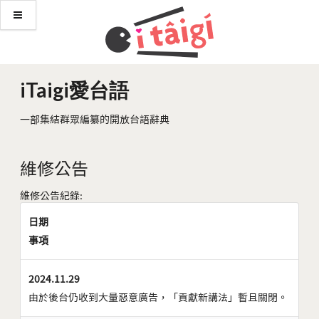
iTaigi愛台語
一部集結群眾編纂的開放台語辭典
維修公告
維修公告紀錄:
日期
事項
2024.11.29
由於後台仍收到大量惡意廣告，「貢獻新講法」暫且關閉。