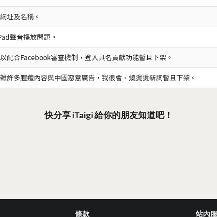
網址及名稱。
iPad聲音播放問題。
以配合Facebook審查機制，登入具名貢獻功能暫且下架。
雜許多腥羶內容與中國惡意廣告，我很會、燒燙燙新詞暫且下架。
快分享 iTaigi 給你的朋友知道吧！
條款
站內