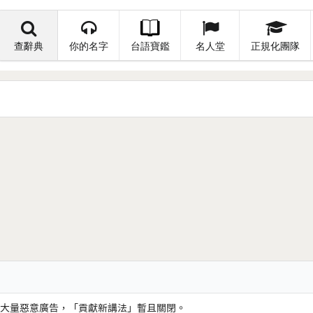
查辭典
你的名字
台語寶鑑
名人堂
正規化團隊
大量惡意廣告，「貢獻新講法」暫且關閉。