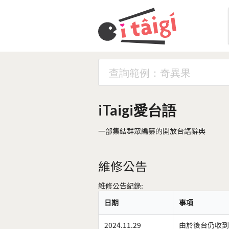
iTaigi愛台語
一部集結群眾編纂的開放台語辭典
維修公告
維修公告紀錄:
日期
事項
2024.11.29
由於後台仍收到