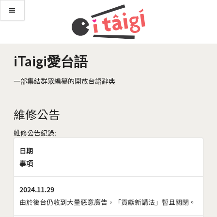
iTaigi愛台語
一部集結群眾編纂的開放台語辭典
維修公告
維修公告紀錄:
日期
事項
2024.11.29
由於後台仍收到大量惡意廣告，「貢獻新講法」暫且關閉。