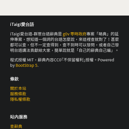
iTaigi愛台語
iTaigi愛台語-群眾台語辭典是
g0v 零時政府
專案「萌典」的延
伸專案，想知道一個詞的台語怎麼說，來這裡查就對了！甚麼
都可以查，但不一定查得到，查不到時可以發問，或者自己發
明台語講法貢獻給大家，簡單說就是「自己的辭典自己編」。
程式授權 MIT，辭典內容CC0｢不保留權利｣授權。Powered
by
BootStrap 5
.
條款
關於本站
服務條款
隱私權條款
站內服務
查辭典