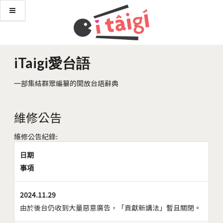
iTaigi愛台語
一部集結群眾編纂的開放台語辭典
維修公告
維修公告紀錄:
日期
事項
2024.11.29
由於後台仍收到大量惡意廣告，「貢獻新講法」暫且關閉。