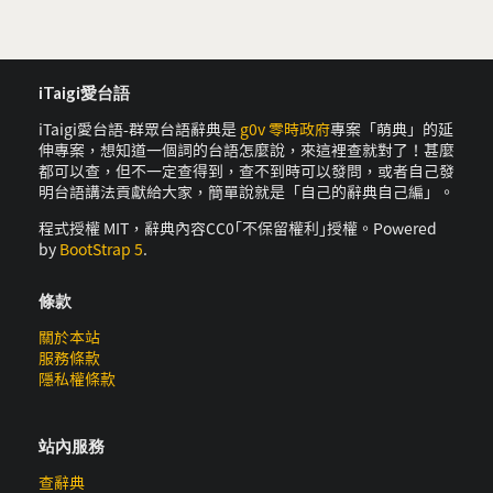
iTaigi愛台語
iTaigi愛台語-群眾台語辭典是
g0v 零時政府
專案「萌典」的延
伸專案，想知道一個詞的台語怎麼說，來這裡查就對了！甚麼
都可以查，但不一定查得到，查不到時可以發問，或者自己發
明台語講法貢獻給大家，簡單說就是「自己的辭典自己編」。
程式授權 MIT，辭典內容CC0｢不保留權利｣授權。Powered
by
BootStrap 5
.
條款
關於本站
服務條款
隱私權條款
站內服務
查辭典