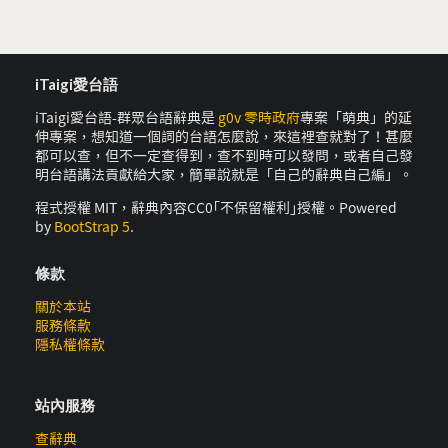
iTaigi愛台語
iTaigi愛台語-群眾台語辭典是
g0v 零時政府
專案「萌典」的延
伸專案，想知道一個詞的台語怎麼說，來這裡查就對了！甚麼
都可以查，但不一定查得到，查不到時可以發問，或者自己發
明台語講法貢獻給大家，簡單說就是「自己的辭典自己編」。
程式授權 MIT，辭典內容CC0｢不保留權利｣授權。Powered
by
BootStrap 5
.
條款
關於本站
服務條款
隱私權條款
站內服務
查辭典