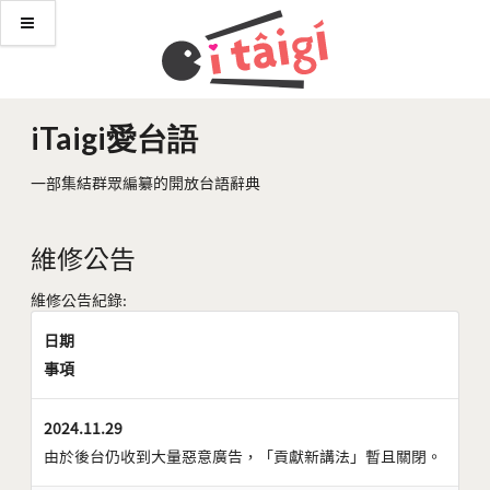
iTaigi愛台語
一部集結群眾編纂的開放台語辭典
維修公告
維修公告紀錄:
日期
事項
2024.11.29
由於後台仍收到大量惡意廣告，「貢獻新講法」暫且關閉。