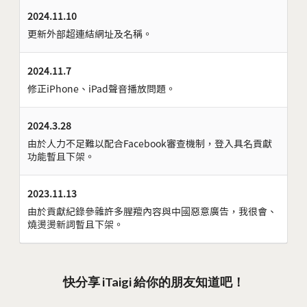
2024.11.10
更新外部超連結網址及名稱。
2024.11.7
修正iPhone、iPad聲音播放問題。
2024.3.28
由於人力不足難以配合Facebook審查機制，登入具名貢獻
功能暫且下架。
2023.11.13
由於貢獻紀錄參雜許多腥羶內容與中國惡意廣告，我很會、
燒燙燙新詞暫且下架。
快分享 iTaigi 給你的朋友知道吧！