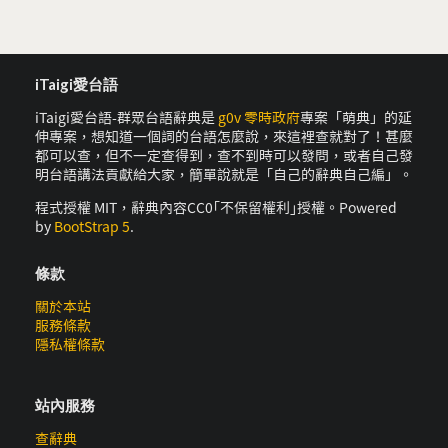
iTaigi愛台語
iTaigi愛台語-群眾台語辭典是
g0v 零時政府
專案「萌典」的延
伸專案，想知道一個詞的台語怎麼說，來這裡查就對了！甚麼
都可以查，但不一定查得到，查不到時可以發問，或者自己發
明台語講法貢獻給大家，簡單說就是「自己的辭典自己編」。
程式授權 MIT，辭典內容CC0｢不保留權利｣授權。Powered
by
BootStrap 5
.
條款
關於本站
服務條款
隱私權條款
站內服務
查辭典