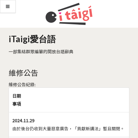
iTaigi愛台語
一部集結群眾編纂的開放台語辭典
維修公告
維修公告紀錄:
日期
事項
2024.11.29
由於後台仍收到大量惡意廣告，「貢獻新講法」暫且關閉。