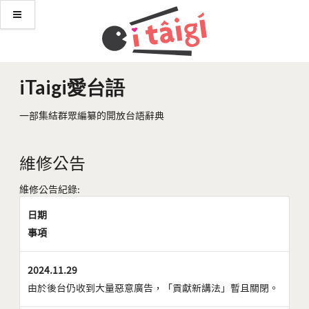
iTaigi愛台語
一部集結群眾編纂的開放台語辭典
維修公告
維修公告紀錄:
日期
事項
2024.11.29
由於後台仍收到大量惡意廣告，「貢獻新講法」暫且關閉。