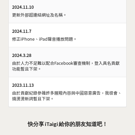
2024.11.10
更新外部超連結網址及名稱。
2024.11.7
修正iPhone、iPad聲音播放問題。
2024.3.28
由於人力不足難以配合Facebook審查機制，登入具名貢獻
功能暫且下架。
2023.11.13
由於貢獻紀錄參雜許多腥羶內容與中國惡意廣告，我很會、
燒燙燙新詞暫且下架。
快分享 iTaigi 給你的朋友知道吧！