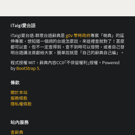
iTaigi愛台語
iTaigi愛台語-群眾台語辭典是
g0v 零時政府
專案「萌典」的延
伸專案，想知道一個詞的台語怎麼說，來這裡查就對了！甚麼
都可以查，但不一定查得到，查不到時可以發問，或者自己發
明台語講法貢獻給大家，簡單說就是「自己的辭典自己編」。
程式授權 MIT，辭典內容CC0｢不保留權利｣授權。Powered
by
BootStrap 5
.
條款
關於本站
服務條款
隱私權條款
站內服務
查辭典