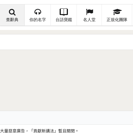
查辭典
你的名字
台語寶鑑
名人堂
正規化團隊
大量惡意廣告，「貢獻新講法」暫且關閉。