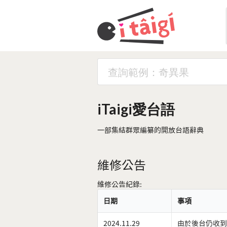
iTaigi愛台語
一部集結群眾編纂的開放台語辭典
維修公告
維修公告紀錄:
日期
事項
2024.11.29
由於後台仍收到