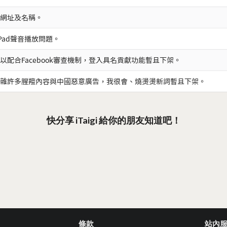
網址及名稱。
iPad聲音播放問題。
以配合Facebook審查機制，登入具名貢獻功能暫且下架。
雜許多腥羶內容與中國惡意廣告，我很會、燒燙燙新詞暫且下架。
快分享 iTaigi 給你的朋友知道吧！
條款
站內