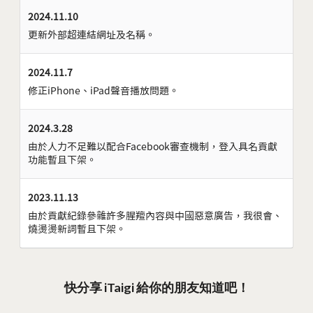
2024.11.10
更新外部超連結網址及名稱。
2024.11.7
修正iPhone、iPad聲音播放問題。
2024.3.28
由於人力不足難以配合Facebook審查機制，登入具名貢獻
功能暫且下架。
2023.11.13
由於貢獻紀錄參雜許多腥羶內容與中國惡意廣告，我很會、
燒燙燙新詞暫且下架。
快分享 iTaigi 給你的朋友知道吧！