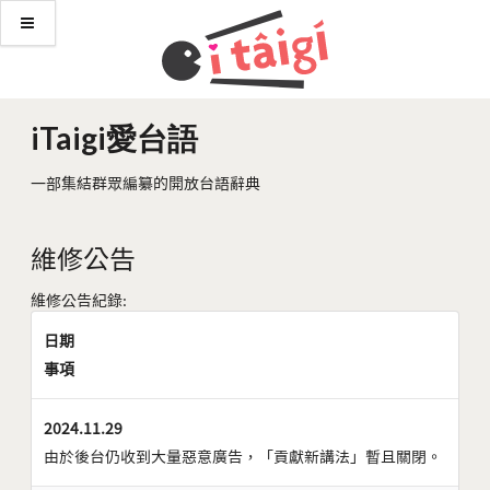
iTaigi愛台語
一部集結群眾編纂的開放台語辭典
維修公告
維修公告紀錄:
日期
事項
2024.11.29
由於後台仍收到大量惡意廣告，「貢獻新講法」暫且關閉。