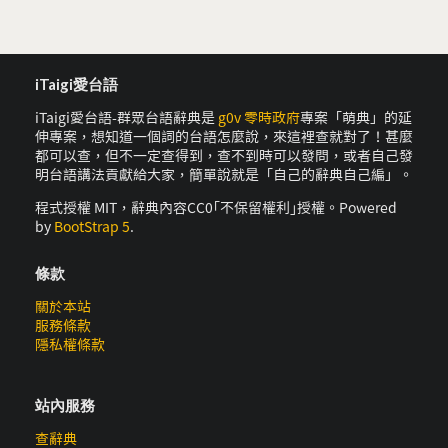
iTaigi愛台語
iTaigi愛台語-群眾台語辭典是
g0v 零時政府
專案「萌典」的延
伸專案，想知道一個詞的台語怎麼說，來這裡查就對了！甚麼
都可以查，但不一定查得到，查不到時可以發問，或者自己發
明台語講法貢獻給大家，簡單說就是「自己的辭典自己編」。
程式授權 MIT，辭典內容CC0｢不保留權利｣授權。Powered
by
BootStrap 5
.
條款
關於本站
服務條款
隱私權條款
站內服務
查辭典