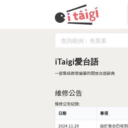
iTaigi愛台語
一部集結群眾編纂的開放台語辭典
維修公告
維修公告紀錄:
日期
事項
2024.11.29
由於後台仍收到