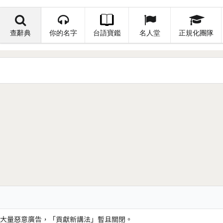
查辭典
你的名字
台語寶鑑
名人堂
正規化團隊
大量惡意廣告，「貢獻新講法」暫且關閉。