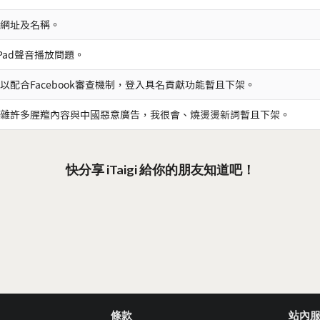
網址及名稱。
iPad聲音播放問題。
以配合Facebook審查機制，登入具名貢獻功能暫且下架。
雜許多腥羶內容與中國惡意廣告，我很會、燒燙燙新詞暫且下架。
快分享 iTaigi 給你的朋友知道吧！
條款
站內