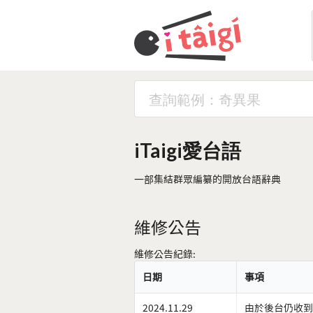
iTaigi愛台語
一部集結群眾編纂的開放台語辭典
維修公告
維修公告紀錄:
日期
事項
2024.11.29
由於後台仍收到