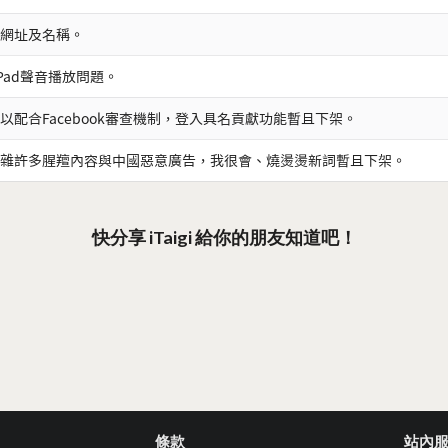
網址及名稱。
iPad聲音播放問題。
以配合Facebook審查機制，登入具名貢獻功能暫且下架。
雜許多腥羶內容與中國惡意廣告，我很會、燒燙燙新詞暫且下架。
快分享 iTaigi 給你的朋友知道吧！
條款
站內