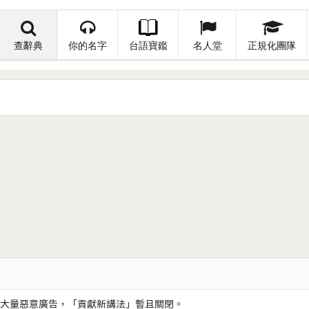
查辭典
你的名字
台語寶鑑
名人堂
正規化團隊
大量惡意廣告，「貢獻新講法」暫且關閉。