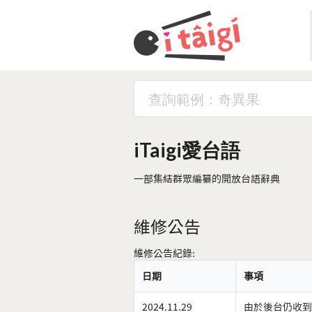
iTaigi愛台語
一部集結群眾編纂的開放台語辭典
維修公告
維修公告紀錄:
日期
事項
2024.11.29
由於後台仍收到