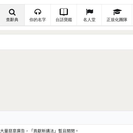
查辭典
你的名字
台語寶鑑
名人堂
正規化團隊
大量惡意廣告，「貢獻新講法」暫且關閉。