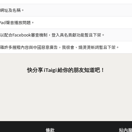
網址及名稱。
iPad聲音播放問題。
以配合Facebook審查機制，登入具名貢獻功能暫且下架。
雜許多腥羶內容與中國惡意廣告，我很會、燒燙燙新詞暫且下架。
快分享 iTaigi 給你的朋友知道吧！
條款
站內