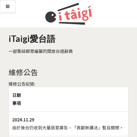
iTaigi愛台語
一部集結群眾編纂的開放台語辭典
維修公告
維修公告紀錄:
日期
事項
2024.11.29
由於後台仍收到大量惡意廣告，「貢獻新講法」暫且關閉。