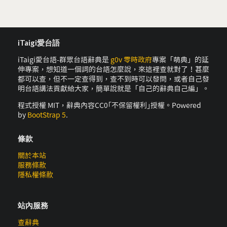
iTaigi愛台語
iTaigi愛台語-群眾台語辭典是
g0v 零時政府
專案「萌典」的延
伸專案，想知道一個詞的台語怎麼說，來這裡查就對了！甚麼
都可以查，但不一定查得到，查不到時可以發問，或者自己發
明台語講法貢獻給大家，簡單說就是「自己的辭典自己編」。
程式授權 MIT，辭典內容CC0｢不保留權利｣授權。Powered
by
BootStrap 5
.
條款
關於本站
服務條款
隱私權條款
站內服務
查辭典