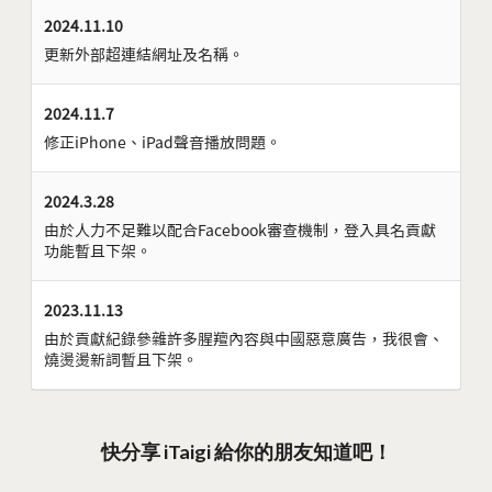
2024.11.10
更新外部超連結網址及名稱。
2024.11.7
修正iPhone、iPad聲音播放問題。
2024.3.28
由於人力不足難以配合Facebook審查機制，登入具名貢獻
功能暫且下架。
2023.11.13
由於貢獻紀錄參雜許多腥羶內容與中國惡意廣告，我很會、
燒燙燙新詞暫且下架。
快分享 iTaigi 給你的朋友知道吧！