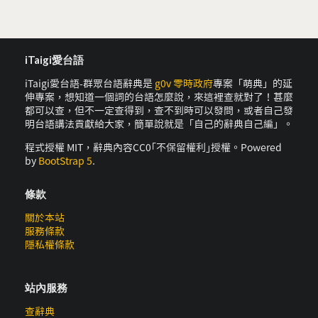
iTaigi愛台語
iTaigi愛台語-群眾台語辭典是
g0v 零時政府
專案「萌典」的延
伸專案，想知道一個詞的台語怎麼說，來這裡查就對了！甚麼
都可以查，但不一定查得到，查不到時可以發問，或者自己發
明台語講法貢獻給大家，簡單說就是「自己的辭典自己編」。
程式授權 MIT，辭典內容CC0｢不保留權利｣授權。Powered
by
BootStrap 5
.
條款
關於本站
服務條款
隱私權條款
站內服務
查辭典