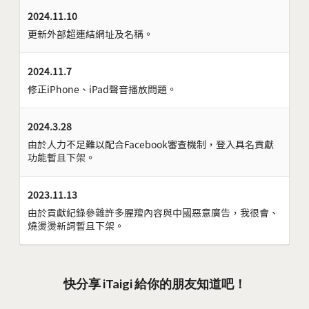
2024.11.10
更新外部超連結網址及名稱。
2024.11.7
修正iPhone、iPad聲音播放問題。
2024.3.28
由於人力不足難以配合Facebook審查機制，登入具名貢獻
功能暫且下架。
2023.11.13
由於貢獻紀錄參雜許多腥羶內容與中國惡意廣告，我很會、
燒燙燙新詞暫且下架。
快分享 iTaigi 給你的朋友知道吧！