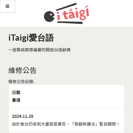
iTaigi愛台語
一部集結群眾編纂的開放台語辭典
維修公告
維修公告紀錄:
日期
事項
2024.11.29
由於後台仍收到大量惡意廣告，「貢獻新講法」暫且關閉。