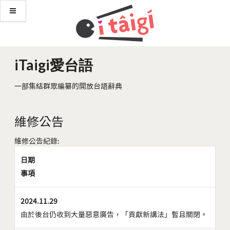
iTaigi愛台語
一部集結群眾編纂的開放台語辭典
維修公告
維修公告紀錄:
日期
事項
2024.11.29
由於後台仍收到大量惡意廣告，「貢獻新講法」暫且關閉。