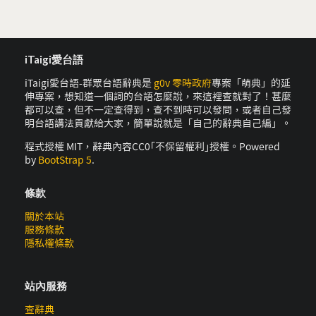
iTaigi愛台語
iTaigi愛台語-群眾台語辭典是
g0v 零時政府
專案「萌典」的延
伸專案，想知道一個詞的台語怎麼說，來這裡查就對了！甚麼
都可以查，但不一定查得到，查不到時可以發問，或者自己發
明台語講法貢獻給大家，簡單說就是「自己的辭典自己編」。
程式授權 MIT，辭典內容CC0｢不保留權利｣授權。Powered
by
BootStrap 5
.
條款
關於本站
服務條款
隱私權條款
站內服務
查辭典