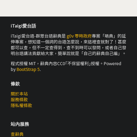
iTaigi愛台語
iTaigi愛台語-群眾台語辭典是
g0v 零時政府
專案「萌典」的延
伸專案，想知道一個詞的台語怎麼說，來這裡查就對了！甚麼
都可以查，但不一定查得到，查不到時可以發問，或者自己發
明台語講法貢獻給大家，簡單說就是「自己的辭典自己編」。
程式授權 MIT，辭典內容CC0｢不保留權利｣授權。Powered
by
BootStrap 5
.
條款
關於本站
服務條款
隱私權條款
站內服務
查辭典