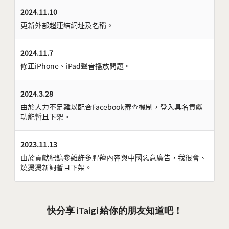
2024.11.10
更新外部超連結網址及名稱。
2024.11.7
修正iPhone、iPad聲音播放問題。
2024.3.28
由於人力不足難以配合Facebook審查機制，登入具名貢獻
功能暫且下架。
2023.11.13
由於貢獻紀錄參雜許多腥羶內容與中國惡意廣告，我很會、
燒燙燙新詞暫且下架。
快分享 iTaigi 給你的朋友知道吧！