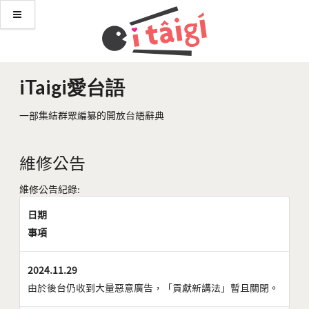
iTaigi愛台語
一部集結群眾編纂的開放台語辭典
維修公告
維修公告紀錄:
日期
事項
2024.11.29
由於後台仍收到大量惡意廣告，「貢獻新講法」暫且關閉。