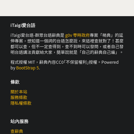
iTaigi愛台語
iTaigi愛台語-群眾台語辭典是
g0v 零時政府
專案「萌典」的延
伸專案，想知道一個詞的台語怎麼說，來這裡查就對了！甚麼
都可以查，但不一定查得到，查不到時可以發問，或者自己發
明台語講法貢獻給大家，簡單說就是「自己的辭典自己編」。
程式授權 MIT，辭典內容CC0｢不保留權利｣授權。Powered
by
BootStrap 5
.
條款
關於本站
服務條款
隱私權條款
站內服務
查辭典