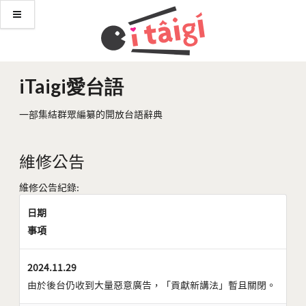
iTaigi愛台語
一部集結群眾編纂的開放台語辭典
維修公告
維修公告紀錄:
日期
事項
2024.11.29
由於後台仍收到大量惡意廣告，「貢獻新講法」暫且關閉。