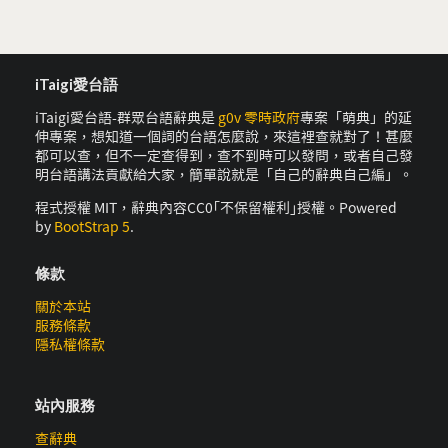
iTaigi愛台語
iTaigi愛台語-群眾台語辭典是
g0v 零時政府
專案「萌典」的延
伸專案，想知道一個詞的台語怎麼說，來這裡查就對了！甚麼
都可以查，但不一定查得到，查不到時可以發問，或者自己發
明台語講法貢獻給大家，簡單說就是「自己的辭典自己編」。
程式授權 MIT，辭典內容CC0｢不保留權利｣授權。Powered
by
BootStrap 5
.
條款
關於本站
服務條款
隱私權條款
站內服務
查辭典