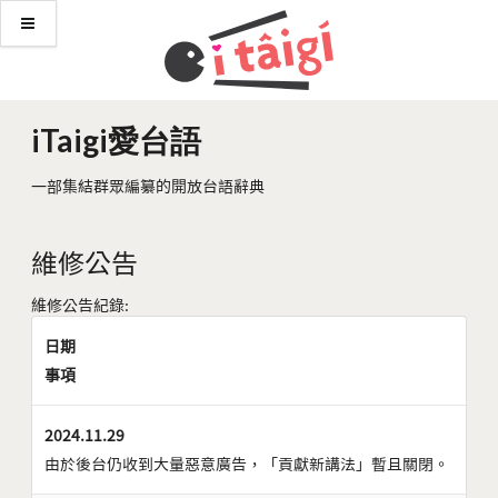
iTaigi愛台語
一部集結群眾編纂的開放台語辭典
維修公告
維修公告紀錄:
日期
事項
2024.11.29
由於後台仍收到大量惡意廣告，「貢獻新講法」暫且關閉。