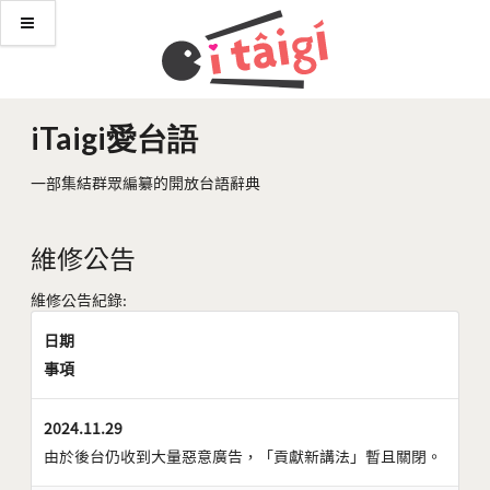
iTaigi愛台語
一部集結群眾編纂的開放台語辭典
維修公告
維修公告紀錄:
日期
事項
2024.11.29
由於後台仍收到大量惡意廣告，「貢獻新講法」暫且關閉。