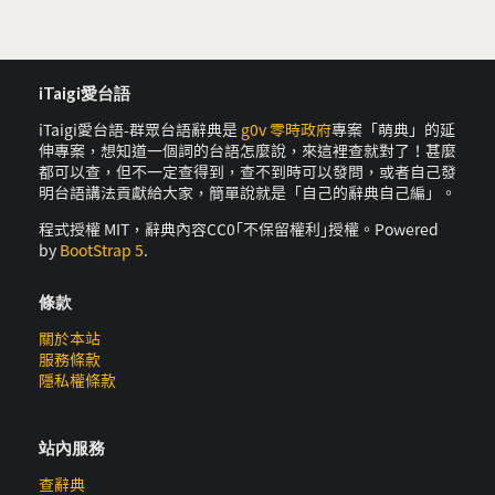
iTaigi愛台語
iTaigi愛台語-群眾台語辭典是
g0v 零時政府
專案「萌典」的延
伸專案，想知道一個詞的台語怎麼說，來這裡查就對了！甚麼
都可以查，但不一定查得到，查不到時可以發問，或者自己發
明台語講法貢獻給大家，簡單說就是「自己的辭典自己編」。
程式授權 MIT，辭典內容CC0｢不保留權利｣授權。Powered
by
BootStrap 5
.
條款
關於本站
服務條款
隱私權條款
站內服務
查辭典