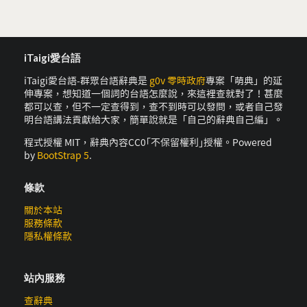
iTaigi愛台語
iTaigi愛台語-群眾台語辭典是
g0v 零時政府
專案「萌典」的延
伸專案，想知道一個詞的台語怎麼說，來這裡查就對了！甚麼
都可以查，但不一定查得到，查不到時可以發問，或者自己發
明台語講法貢獻給大家，簡單說就是「自己的辭典自己編」。
程式授權 MIT，辭典內容CC0｢不保留權利｣授權。Powered
by
BootStrap 5
.
條款
關於本站
服務條款
隱私權條款
站內服務
查辭典