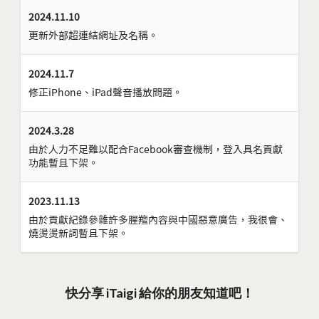
2024.11.10
更新外部超連結網址及名稱。
2024.11.7
修正iPhone、iPad聲音播放問題。
2024.3.28
由於人力不足難以配合Facebook審查機制，登入具名貢獻
功能暫且下架。
2023.11.13
由於貢獻紀錄參雜許多腥羶內容與中國惡意廣告，我很會、
燒燙燙新詞暫且下架。
快分享 iTaigi 給你的朋友知道吧！