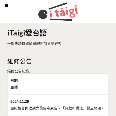
iTaigi愛台語
一部集結群眾編纂的開放台語辭典
維修公告
維修公告紀錄:
日期
事項
2024.11.29
由於後台仍收到大量惡意廣告，「貢獻新講法」暫且關閉。