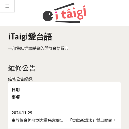
iTaigi愛台語
一部集結群眾編纂的開放台語辭典
維修公告
維修公告紀錄:
日期
事項
2024.11.29
由於後台仍收到大量惡意廣告，「貢獻新講法」暫且關閉。