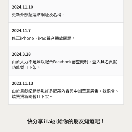
2024.11.10
更新外部超連結網址及名稱。
2024.11.7
修正iPhone、iPad聲音播放問題。
2024.3.28
由於人力不足難以配合Facebook審查機制，登入具名貢獻
功能暫且下架。
2023.11.13
由於貢獻紀錄參雜許多腥羶內容與中國惡意廣告，我很會、
燒燙燙新詞暫且下架。
快分享 iTaigi 給你的朋友知道吧！