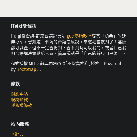
iTaigi愛台語
iTaigi愛台語-群眾台語辭典是
g0v 零時政府
專案「萌典」的延
伸專案，想知道一個詞的台語怎麼說，來這裡查就對了！甚麼
都可以查，但不一定查得到，查不到時可以發問，或者自己發
明台語講法貢獻給大家，簡單說就是「自己的辭典自己編」。
程式授權 MIT，辭典內容CC0｢不保留權利｣授權。Powered
by
BootStrap 5
.
條款
關於本站
服務條款
隱私權條款
站內服務
查辭典