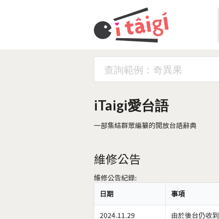
iTaigi愛台語
一部集結群眾編纂的開放台語辭典
維修公告
維修公告紀錄:
日期
事項
2024.11.29
由於後台仍收到