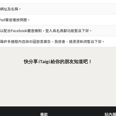
網址及名稱。
iPad聲音播放問題。
以配合Facebook審查機制，登入具名貢獻功能暫且下架。
雜許多腥羶內容與中國惡意廣告，我很會、燒燙燙新詞暫且下架。
快分享 iTaigi 給你的朋友知道吧！
條款
站內