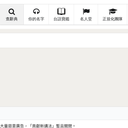
查辭典
你的名字
台語寶鑑
名人堂
正規化團隊
大量惡意廣告，「貢獻新講法」暫且關閉。