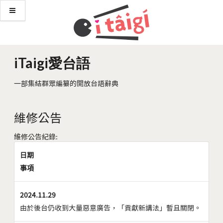
iTaigi愛台語
一部集結群眾編纂的開放台語辭典
維修公告
維修公告紀錄:
日期
事項
2024.11.29
由於後台仍收到大量惡意廣告，「貢獻新講法」暫且關閉。