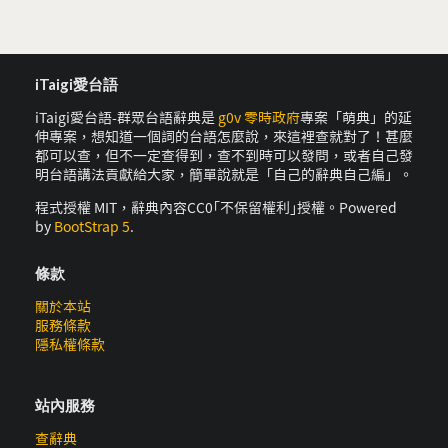
iTaigi愛台語
iTaigi愛台語-群眾台語辭典是
g0v 零時政府
專案「萌典」的延
伸專案，想知道一個詞的台語怎麼說，來這裡查就對了！甚麼
都可以查，但不一定查得到，查不到時可以發問，或者自己發
明台語講法貢獻給大家，簡單說就是「自己的辭典自己編」。
程式授權 MIT，辭典內容CC0｢不保留權利｣授權。Powered
by
BootStrap 5
.
條款
關於本站
服務條款
隱私權條款
站內服務
查辭典