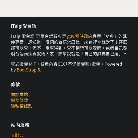
iTaigi愛台語
iTaigi愛台語-群眾台語辭典是
g0v 零時政府
專案「萌典」的延
伸專案，想知道一個詞的台語怎麼說，來這裡查就對了！甚麼
都可以查，但不一定查得到，查不到時可以發問，或者自己發
明台語講法貢獻給大家，簡單說就是「自己的辭典自己編」。
程式授權 MIT，辭典內容CC0｢不保留權利｣授權。Powered
by
BootStrap 5
.
條款
關於本站
服務條款
隱私權條款
站內服務
查辭典