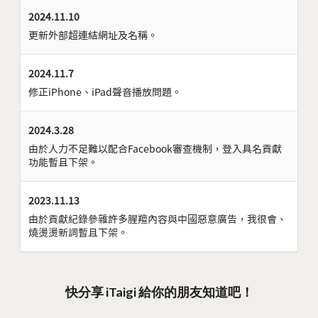
2024.11.10
更新外部超連結網址及名稱。
2024.11.7
修正iPhone、iPad聲音播放問題。
2024.3.28
由於人力不足難以配合Facebook審查機制，登入具名貢獻
功能暫且下架。
2023.11.13
由於貢獻紀錄參雜許多腥羶內容與中國惡意廣告，我很會、
燒燙燙新詞暫且下架。
快分享 iTaigi 給你的朋友知道吧！