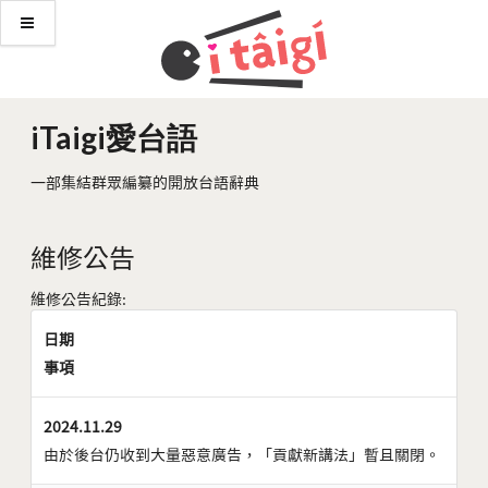
iTaigi愛台語
一部集結群眾編纂的開放台語辭典
維修公告
維修公告紀錄:
日期
事項
2024.11.29
由於後台仍收到大量惡意廣告，「貢獻新講法」暫且關閉。