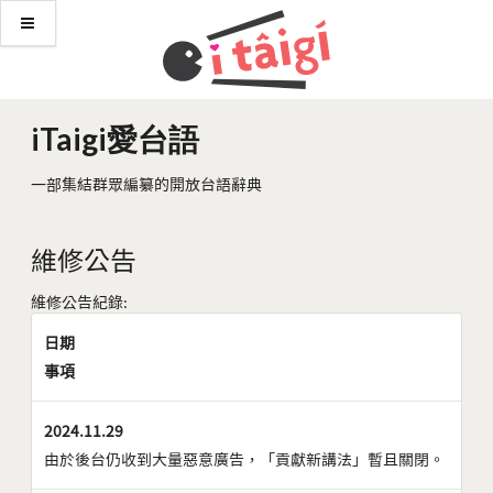
iTaigi愛台語
一部集結群眾編纂的開放台語辭典
維修公告
維修公告紀錄:
日期
事項
2024.11.29
由於後台仍收到大量惡意廣告，「貢獻新講法」暫且關閉。