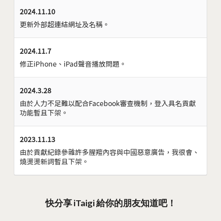
2024.11.10
更新外部超連結網址及名稱。
2024.11.7
修正iPhone、iPad聲音播放問題。
2024.3.28
由於人力不足難以配合Facebook審查機制，登入具名貢獻
功能暫且下架。
2023.11.13
由於貢獻紀錄參雜許多腥羶內容與中國惡意廣告，我很會、
燒燙燙新詞暫且下架。
快分享 iTaigi 給你的朋友知道吧！