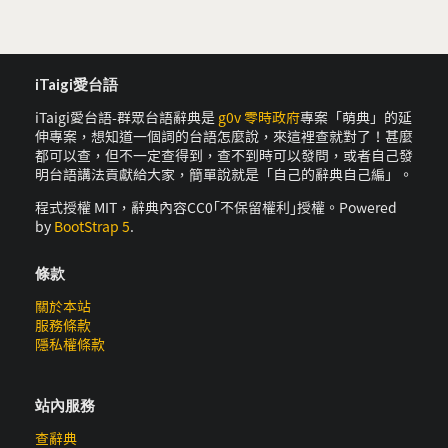
iTaigi愛台語
iTaigi愛台語-群眾台語辭典是
g0v 零時政府
專案「萌典」的延
伸專案，想知道一個詞的台語怎麼說，來這裡查就對了！甚麼
都可以查，但不一定查得到，查不到時可以發問，或者自己發
明台語講法貢獻給大家，簡單說就是「自己的辭典自己編」。
程式授權 MIT，辭典內容CC0｢不保留權利｣授權。Powered
by
BootStrap 5
.
條款
關於本站
服務條款
隱私權條款
站內服務
查辭典