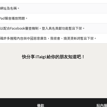
網址及名稱。
iPad聲音播放問題。
以配合Facebook審查機制，登入具名貢獻功能暫且下架。
雜許多腥羶內容與中國惡意廣告，我很會、燒燙燙新詞暫且下架。
快分享 iTaigi 給你的朋友知道吧！
條款
站內