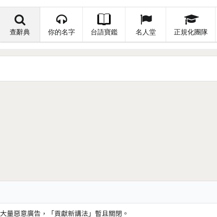
查辭典
你的名字
台語寶鑑
名人堂
正規化團隊
大量惡意廣告，「貢獻新講法」暫且關閉。