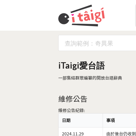
iTaigi愛台語
一部集結群眾編纂的開放台語辭典
維修公告
維修公告紀錄:
日期
事項
2024.11.29
由於後台仍收到