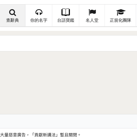
查辭典
你的名字
台語寶鑑
名人堂
正規化團隊
大量惡意廣告，「貢獻新講法」暫且關閉。