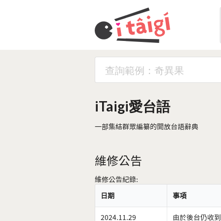
iTaigi愛台語
一部集結群眾編纂的開放台語辭典
維修公告
維修公告紀錄:
日期
事項
2024.11.29
由於後台仍收到