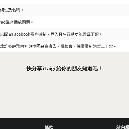
網址及名稱。
iPad聲音播放問題。
以配合Facebook審查機制，登入具名貢獻功能暫且下架。
雜許多腥羶內容與中國惡意廣告，我很會、燒燙燙新詞暫且下架。
快分享 iTaigi 給你的朋友知道吧！
條款
站內