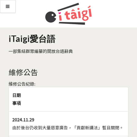
iTaigi愛台語
一部集結群眾編纂的開放台語辭典
維修公告
維修公告紀錄:
日期
事項
2024.11.29
由於後台仍收到大量惡意廣告，「貢獻新講法」暫且關閉。