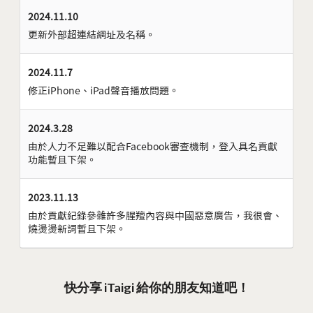
2024.11.10
更新外部超連結網址及名稱。
2024.11.7
修正iPhone、iPad聲音播放問題。
2024.3.28
由於人力不足難以配合Facebook審查機制，登入具名貢獻
功能暫且下架。
2023.11.13
由於貢獻紀錄參雜許多腥羶內容與中國惡意廣告，我很會、
燒燙燙新詞暫且下架。
快分享 iTaigi 給你的朋友知道吧！