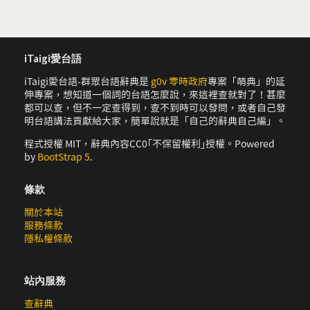
iTaigi愛台語
iTaigi愛台語-群眾台語辭典是
g0v 零時政府
專案「萌典」的延
伸專案，想知道一個詞的台語怎麼說，來這裡查就對了！甚麼
都可以查，但不一定查得到，查不到時可以發問，或者自己發
明台語講法貢獻給大家，簡單說就是「自己的辭典自己編」。
程式授權 MIT，辭典內容CC0｢不保留權利｣授權。Powered
by
BootStrap 5
.
條款
關於本站
服務條款
隱私權條款
站內服務
查辭典