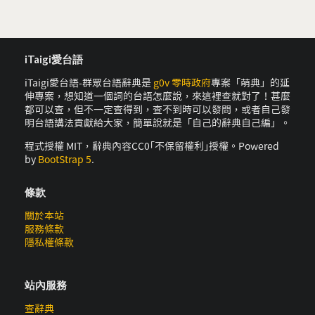
iTaigi愛台語
iTaigi愛台語-群眾台語辭典是
g0v 零時政府
專案「萌典」的延
伸專案，想知道一個詞的台語怎麼說，來這裡查就對了！甚麼
都可以查，但不一定查得到，查不到時可以發問，或者自己發
明台語講法貢獻給大家，簡單說就是「自己的辭典自己編」。
程式授權 MIT，辭典內容CC0｢不保留權利｣授權。Powered
by
BootStrap 5
.
條款
關於本站
服務條款
隱私權條款
站內服務
查辭典