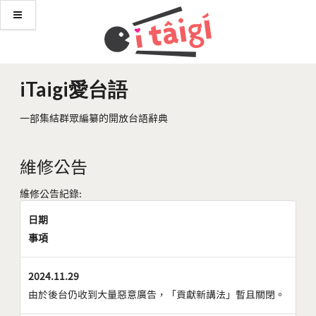
iTaigi愛台語
一部集結群眾編纂的開放台語辭典
維修公告
維修公告紀錄:
日期
事項
2024.11.29
由於後台仍收到大量惡意廣告，「貢獻新講法」暫且關閉。