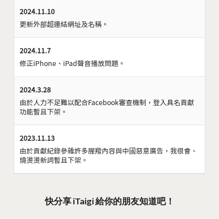
2024.11.10
更新外部超連結網址及名稱。
2024.11.7
修正iPhone、iPad聲音播放問題。
2024.3.28
由於人力不足難以配合Facebook審查機制，登入具名貢獻
功能暫且下架。
2023.11.13
由於貢獻紀錄參雜許多腥羶內容與中國惡意廣告，我很會、
燒燙燙新詞暫且下架。
快分享 iTaigi 給你的朋友知道吧！