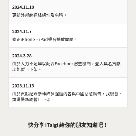
2024.11.10
更新外部超連結網址及名稱。
2024.11.7
修正iPhone、iPad聲音播放問題。
2024.3.28
由於人力不足難以配合Facebook審查機制，登入具名貢獻
功能暫且下架。
2023.11.13
由於貢獻紀錄參雜許多腥羶內容與中國惡意廣告，我很會、
燒燙燙新詞暫且下架。
快分享 iTaigi 給你的朋友知道吧！