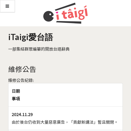
iTaigi愛台語
一部集結群眾編纂的開放台語辭典
維修公告
維修公告紀錄:
日期
事項
2024.11.29
由於後台仍收到大量惡意廣告，「貢獻新講法」暫且關閉。