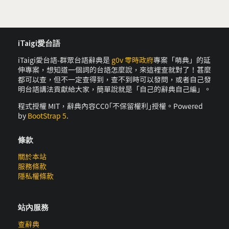
iTaigi愛台語
iTaigi愛台語-群眾台語辭典是
g0v 零時政府
專案「萌典」的延
伸專案，想知道一個詞的台語怎麼說，來這裡查就對了！甚麼
都可以查，但不一定查得到，查不到時可以發問，或者自己發
明台語講法貢獻給大家，簡單說就是「自己的辭典自己編」。
程式授權 MIT，辭典內容CC0｢不保留權利｣授權。Powered
by
BootStrap 5
.
條款
關於本站
服務條款
隱私權條款
站內服務
查辭典