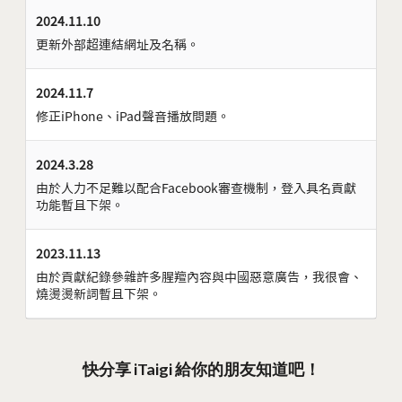
2024.11.10
更新外部超連結網址及名稱。
2024.11.7
修正iPhone、iPad聲音播放問題。
2024.3.28
由於人力不足難以配合Facebook審查機制，登入具名貢獻
功能暫且下架。
2023.11.13
由於貢獻紀錄參雜許多腥羶內容與中國惡意廣告，我很會、
燒燙燙新詞暫且下架。
快分享 iTaigi 給你的朋友知道吧！