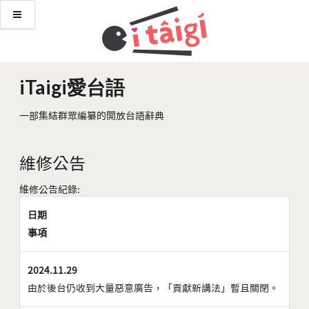
iTaigi愛台語
一部集結群眾編纂的開放台語辭典
維修公告
維修公告紀錄:
日期
事項
2024.11.29
由於後台仍收到大量惡意廣告，「貢獻新講法」暫且關閉。