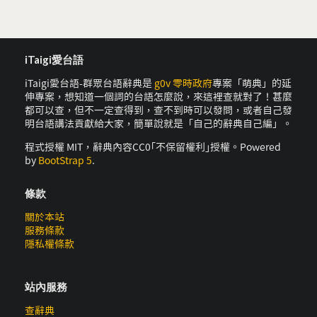
iTaigi愛台語
iTaigi愛台語-群眾台語辭典是
g0v 零時政府
專案「萌典」的延
伸專案，想知道一個詞的台語怎麼說，來這裡查就對了！甚麼
都可以查，但不一定查得到，查不到時可以發問，或者自己發
明台語講法貢獻給大家，簡單說就是「自己的辭典自己編」。
程式授權 MIT，辭典內容CC0｢不保留權利｣授權。Powered
by
BootStrap 5
.
條款
關於本站
服務條款
隱私權條款
站內服務
查辭典