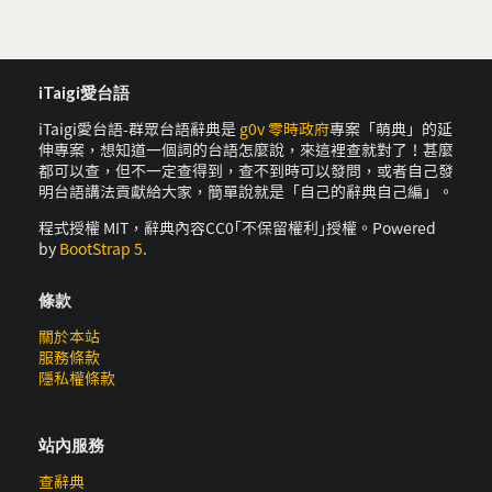
iTaigi愛台語
iTaigi愛台語-群眾台語辭典是
g0v 零時政府
專案「萌典」的延
伸專案，想知道一個詞的台語怎麼說，來這裡查就對了！甚麼
都可以查，但不一定查得到，查不到時可以發問，或者自己發
明台語講法貢獻給大家，簡單說就是「自己的辭典自己編」。
程式授權 MIT，辭典內容CC0｢不保留權利｣授權。Powered
by
BootStrap 5
.
條款
關於本站
服務條款
隱私權條款
站內服務
查辭典