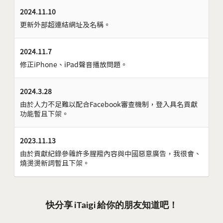
2024.11.10
更新外部超連結網址及名稱。
2024.11.7
修正iPhone、iPad聲音播放問題。
2024.3.28
由於人力不足難以配合Facebook審查機制，登入具名貢獻
功能暫且下架。
2023.11.13
由於貢獻紀錄參雜許多腥羶內容與中國惡意廣告，我很會、
燒燙燙新詞暫且下架。
快分享 iTaigi 給你的朋友知道吧！