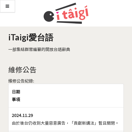
iTaigi愛台語
一部集結群眾編纂的開放台語辭典
維修公告
維修公告紀錄:
日期
事項
2024.11.29
由於後台仍收到大量惡意廣告，「貢獻新講法」暫且關閉。