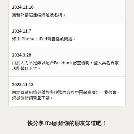
2024.11.10
更新外部超連結網址及名稱。
2024.11.7
修正iPhone、iPad聲音播放問題。
2024.3.28
由於人力不足難以配合Facebook審查機制，登入具名貢獻
功能暫且下架。
2023.11.13
由於貢獻紀錄參雜許多腥羶內容與中國惡意廣告，我很會、
燒燙燙新詞暫且下架。
快分享 iTaigi 給你的朋友知道吧！