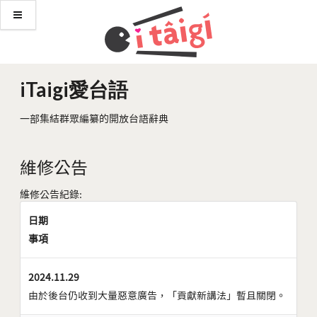
iTaigi愛台語
一部集結群眾編纂的開放台語辭典
維修公告
維修公告紀錄:
日期
事項
2024.11.29
由於後台仍收到大量惡意廣告，「貢獻新講法」暫且關閉。