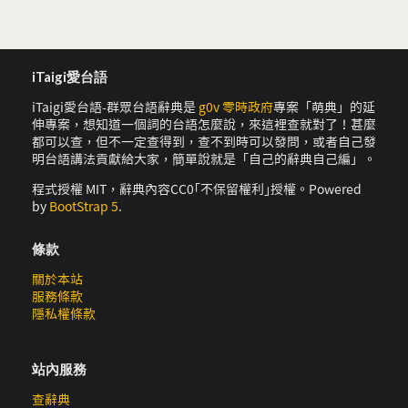
iTaigi愛台語
iTaigi愛台語-群眾台語辭典是
g0v 零時政府
專案「萌典」的延
伸專案，想知道一個詞的台語怎麼說，來這裡查就對了！甚麼
都可以查，但不一定查得到，查不到時可以發問，或者自己發
明台語講法貢獻給大家，簡單說就是「自己的辭典自己編」。
程式授權 MIT，辭典內容CC0｢不保留權利｣授權。Powered
by
BootStrap 5
.
條款
關於本站
服務條款
隱私權條款
站內服務
查辭典