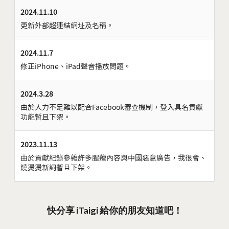
2024.11.10
更新外部超連結網址及名稱。
2024.11.7
修正iPhone、iPad聲音播放問題。
2024.3.28
由於人力不足難以配合Facebook審查機制，登入具名貢獻
功能暫且下架。
2023.11.13
由於貢獻紀錄參雜許多腥羶內容與中國惡意廣告，我很會、
燒燙燙新詞暫且下架。
快分享 iTaigi 給你的朋友知道吧！