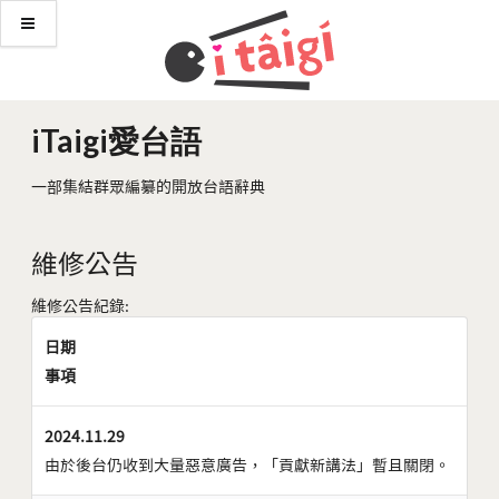
iTaigi愛台語
一部集結群眾編纂的開放台語辭典
維修公告
維修公告紀錄:
日期
事項
2024.11.29
由於後台仍收到大量惡意廣告，「貢獻新講法」暫且關閉。