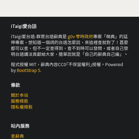
iTaigi愛台語
iTaigi愛台語-群眾台語辭典是
g0v 零時政府
專案「萌典」的延
伸專案，想知道一個詞的台語怎麼說，來這裡查就對了！甚麼
都可以查，但不一定查得到，查不到時可以發問，或者自己發
明台語講法貢獻給大家，簡單說就是「自己的辭典自己編」。
程式授權 MIT，辭典內容CC0｢不保留權利｣授權。Powered
by
BootStrap 5
.
條款
關於本站
服務條款
隱私權條款
站內服務
查辭典