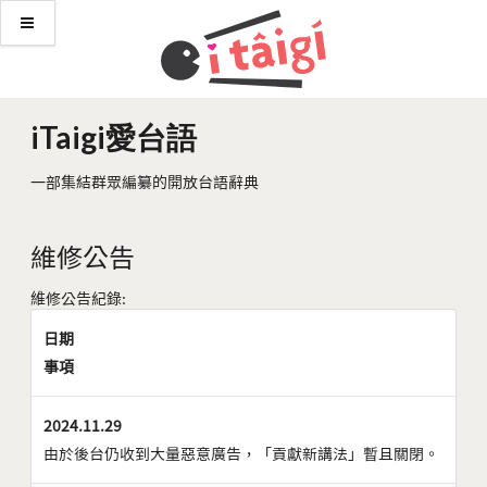
iTaigi愛台語
一部集結群眾編纂的開放台語辭典
維修公告
維修公告紀錄:
日期
事項
2024.11.29
由於後台仍收到大量惡意廣告，「貢獻新講法」暫且關閉。