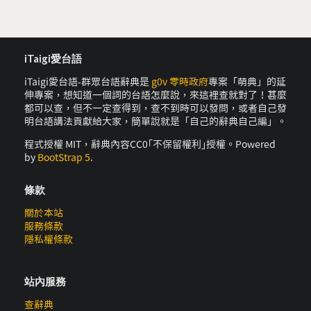
iTaigi愛台語
iTaigi愛台語-群眾台語辭典是
g0v 零時政府
專案「萌典」的延
伸專案，想知道一個詞的台語怎麼說，來這裡查就對了！甚麼
都可以查，但不一定查得到，查不到時可以發問，或者自己發
明台語講法貢獻給大家，簡單說就是「自己的辭典自己編」。
程式授權 MIT，辭典內容CC0｢不保留權利｣授權。Powered
by
BootStrap 5
.
條款
關於本站
服務條款
隱私權條款
站內服務
查辭典