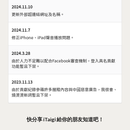
2024.11.10
更新外部超連結網址及名稱。
2024.11.7
修正iPhone、iPad聲音播放問題。
2024.3.28
由於人力不足難以配合Facebook審查機制，登入具名貢獻
功能暫且下架。
2023.11.13
由於貢獻紀錄參雜許多腥羶內容與中國惡意廣告，我很會、
燒燙燙新詞暫且下架。
快分享 iTaigi 給你的朋友知道吧！