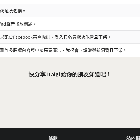
網址及名稱。
iPad聲音播放問題。
以配合Facebook審查機制，登入具名貢獻功能暫且下架。
雜許多腥羶內容與中國惡意廣告，我很會、燒燙燙新詞暫且下架。
快分享 iTaigi 給你的朋友知道吧！
條款
站內