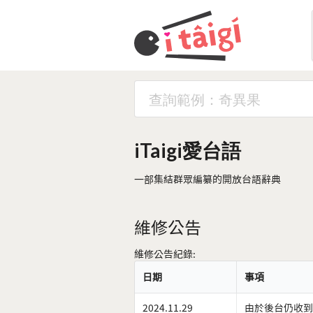
iTaigi愛台語
一部集結群眾編纂的開放台語辭典
維修公告
維修公告紀錄:
日期
事項
2024.11.29
由於後台仍收到