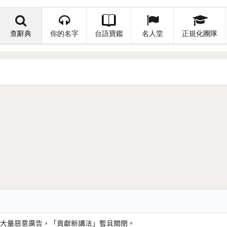
查辭典
你的名字
台語寶鑑
名人堂
正規化團隊
大量惡意廣告，「貢獻新講法」暫且關閉。