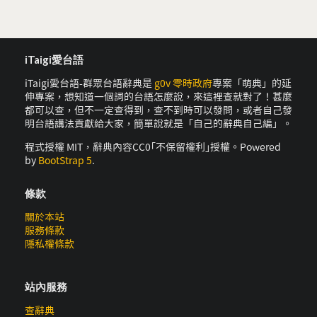
iTaigi愛台語
iTaigi愛台語-群眾台語辭典是
g0v 零時政府
專案「萌典」的延
伸專案，想知道一個詞的台語怎麼說，來這裡查就對了！甚麼
都可以查，但不一定查得到，查不到時可以發問，或者自己發
明台語講法貢獻給大家，簡單說就是「自己的辭典自己編」。
程式授權 MIT，辭典內容CC0｢不保留權利｣授權。Powered
by
BootStrap 5
.
條款
關於本站
服務條款
隱私權條款
站內服務
查辭典