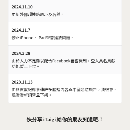
2024.11.10
更新外部超連結網址及名稱。
2024.11.7
修正iPhone、iPad聲音播放問題。
2024.3.28
由於人力不足難以配合Facebook審查機制，登入具名貢獻
功能暫且下架。
2023.11.13
由於貢獻紀錄參雜許多腥羶內容與中國惡意廣告，我很會、
燒燙燙新詞暫且下架。
快分享 iTaigi 給你的朋友知道吧！