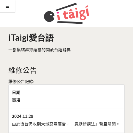
iTaigi愛台語
一部集結群眾編纂的開放台語辭典
維修公告
維修公告紀錄:
日期
事項
2024.11.29
由於後台仍收到大量惡意廣告，「貢獻新講法」暫且關閉。