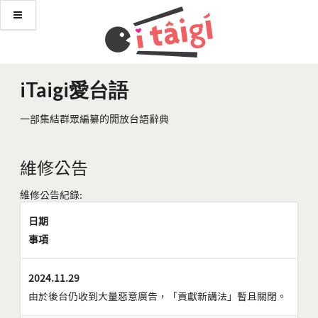
iTaigi愛台語
一部集結群眾編纂的開放台語辭典
維修公告
維修公告紀錄:
日期
事項
2024.11.29
由於後台仍收到大量惡意廣告，「貢獻新講法」暫且關閉。