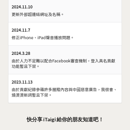
2024.11.10
更新外部超連結網址及名稱。
2024.11.7
修正iPhone、iPad聲音播放問題。
2024.3.28
由於人力不足難以配合Facebook審查機制，登入具名貢獻
功能暫且下架。
2023.11.13
由於貢獻紀錄參雜許多腥羶內容與中國惡意廣告，我很會、
燒燙燙新詞暫且下架。
快分享 iTaigi 給你的朋友知道吧！