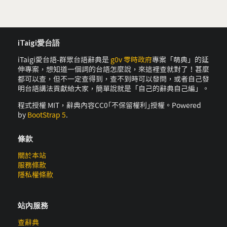
iTaigi愛台語
iTaigi愛台語-群眾台語辭典是
g0v 零時政府
專案「萌典」的延
伸專案，想知道一個詞的台語怎麼說，來這裡查就對了！甚麼
都可以查，但不一定查得到，查不到時可以發問，或者自己發
明台語講法貢獻給大家，簡單說就是「自己的辭典自己編」。
程式授權 MIT，辭典內容CC0｢不保留權利｣授權。Powered
by
BootStrap 5
.
條款
關於本站
服務條款
隱私權條款
站內服務
查辭典