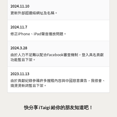
2024.11.10
更新外部超連結網址及名稱。
2024.11.7
修正iPhone、iPad聲音播放問題。
2024.3.28
由於人力不足難以配合Facebook審查機制，登入具名貢獻
功能暫且下架。
2023.11.13
由於貢獻紀錄參雜許多腥羶內容與中國惡意廣告，我很會、
燒燙燙新詞暫且下架。
快分享 iTaigi 給你的朋友知道吧！