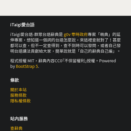
iTaigi愛台語
iTaigi愛台語-群眾台語辭典是
g0v 零時政府
專案「萌典」的延
伸專案，想知道一個詞的台語怎麼說，來這裡查就對了！甚麼
都可以查，但不一定查得到，查不到時可以發問，或者自己發
明台語講法貢獻給大家，簡單說就是「自己的辭典自己編」。
程式授權 MIT，辭典內容CC0｢不保留權利｣授權。Powered
by
BootStrap 5
.
條款
關於本站
服務條款
隱私權條款
站內服務
查辭典