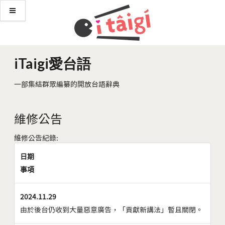
iTaigi愛台語
一部集結群眾編纂的開放台語辭典
維修公告
維修公告紀錄:
日期
事項
2024.11.29
由於後台仍收到大量惡意廣告，「貢獻新講法」暫且關閉。